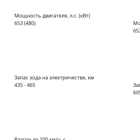
Мощность двигателя, л.с. (кВт)
653 (480)
Мо
65
Запас хода на электричестве, км
435 - 465
За
60
Разгон до 100 км/ч, с