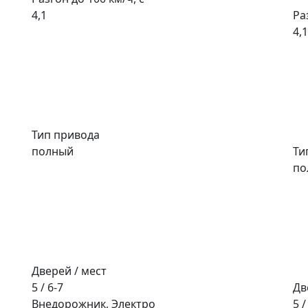
4,1
Ра
4,1
Тип привода
полный
Ти
по
Дверей / мест
5 / 6-7
Дв
Внедорожник, Электро
5 /