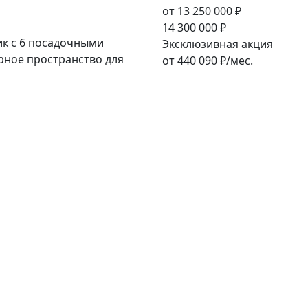
от
13 250 000
₽
14 300 000
₽
к с 6 посадочными
Эксклюзивная акция
рное пространство для
от
440 090
₽/мес.