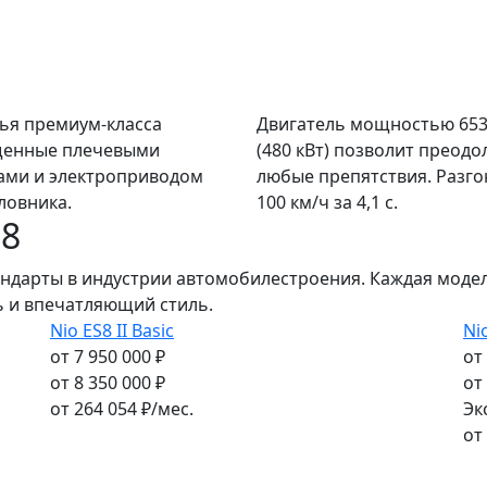
ья премиум-класса
Двигатель мощностью 653 
енные плечевыми
(480 кВт) позволит преодо
ами и электроприводом
любые препятствия. Разго
ловника.
100 км/ч за 4,1 с.
S8
ндарты в индустрии автомобилестроения. Каждая модел
 и впечатляющий стиль.
Nio ES8 II Basic
Ni
от 7 950 000 ₽
от
от 8 350 000 ₽
от
от
264 054
₽/мес.
Эк
от