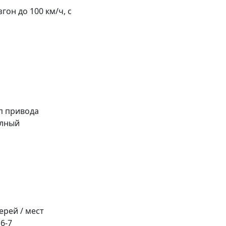
згон до 100 км/ч, с
п привода
лный
ерей / мест
 6-7