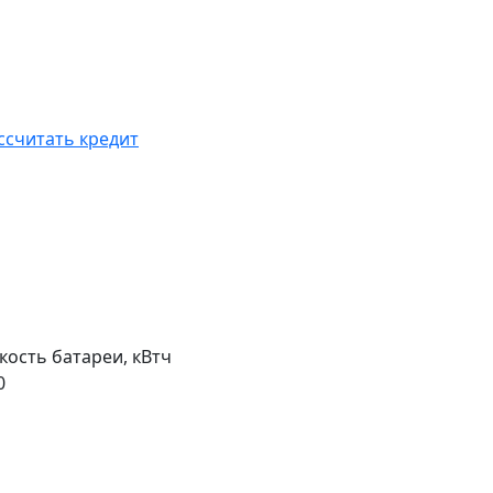
ссчитать кредит
кость батареи, кВтч
0